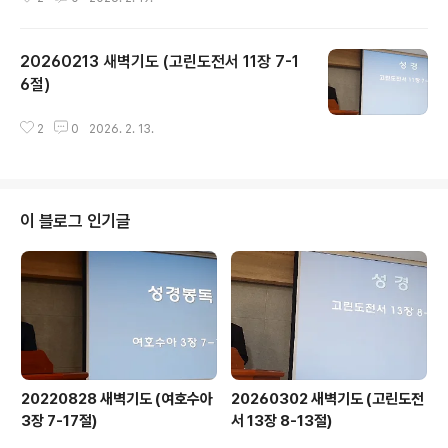
20260213 새벽기도 (고린도전서 11장 7-1
6절)
글 내용
2
0
2026. 2. 13.
이 블로그 인기글
20220828 새벽기도 (여호수아
20260302 새벽기도 (고린도전
3장 7-17절)
서 13장 8-13절)