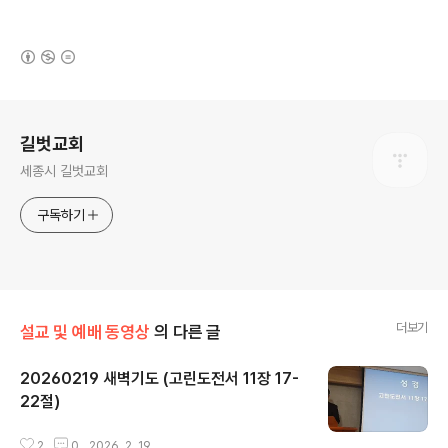
(새창열림)
로그 정보
길벗교회
세종시 길벗교회
구독하기
더보기
설교 및 예배 동영상
의 다른 글
20260219 새벽기도 (고린도전서 11장 17-
22절)
글 내용
2
0
2026. 2. 19.