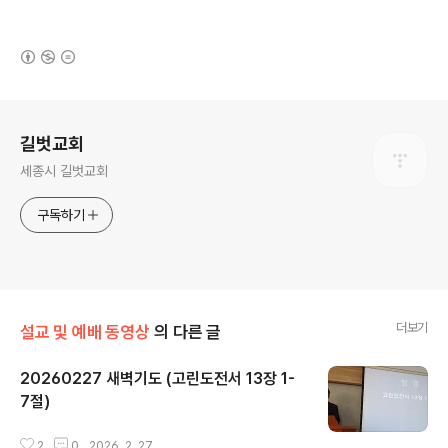
(새창열림)
로그 정보
길벗교회
세종시 길벗교회
구독하기
더보기
설교 및 예배 동영상
의 다른 글
20260227 새벽기도 (고린도전서 13장 1-
7절)
글 내용
2
0
2026. 2. 27.