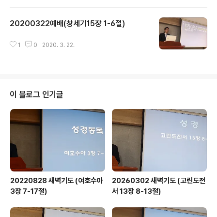
20200322예배(창세기15장 1-6절)
글 내용
1
0
2020. 3. 22.
이 블로그 인기글
20220828 새벽기도 (여호수아
20260302 새벽기도 (고린도전
3장 7-17절)
서 13장 8-13절)