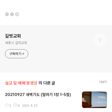
(새창열림)
로그 정보
길벗교회
세종시 길벗교회
구독하기
더보기
설교 및 예배 동영상
의 다른 글
20210927 새벽기도 (말라기 1장 1-5절)
글 내용
2
0
2021. 9. 27.