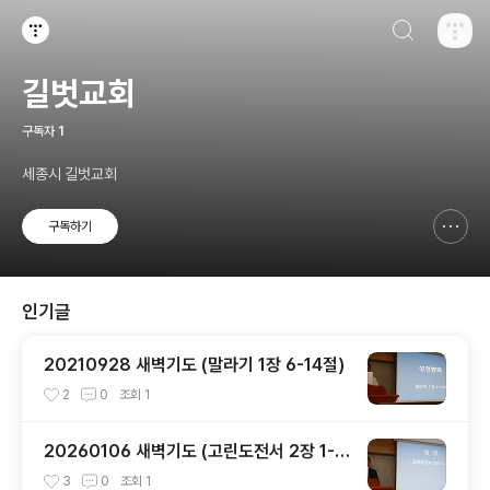
검색하기
티스토리
길벗교회
구독자
1
세종시 길벗교회
구독하기
신고하기 레이어
열기
인기글
20210928 새벽기도 (말라기 1장 6-14절)
2
0
조회
1
20260106 새벽기도 (고린도전서 2장 1-5
절)
3
0
조회
1